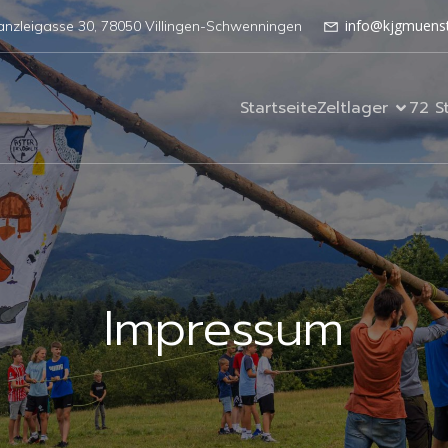
info@kjgmuenst
anzleigasse 30, 78050 Villingen-Schwenningen
Startseite
Zeltlager
72 S
Impressum