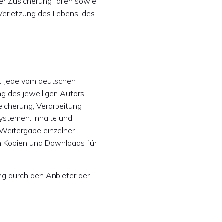
er Zusicherung fallen sowie
erletzung des Lebens, des
t. Jede vom deutschen
g des jeweiligen Autors
peicherung, Verarbeitung
ystemen. Inhalte und
r Weitergabe einzelner
von Kopien und Downloads für
ng durch den Anbieter der