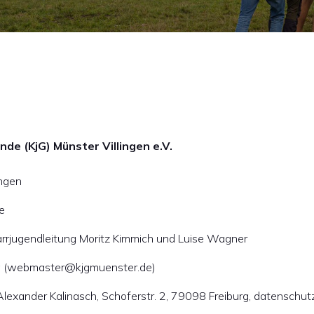
de (KjG) Münster Villingen e.V.
ngen
e
arrjugendleitung Moritz Kimmich und Luise Wagner
g (webmaster@kjgmuenster.de)
lexander Kalinasch, Schoferstr. 2, 79098 Freiburg, datenschu