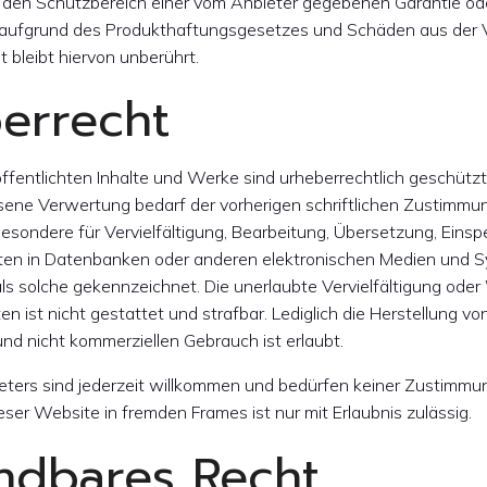
n den Schutzbereich einer vom Anbieter gegebenen Garantie od
 aufgrund des Produkthaftungsgesetzes und Schäden aus der V
 bleibt hiervon unberührt.
berrecht
öffentlichten Inhalte und Werke sind urheberrechtlich geschütz
sene Verwertung bedarf der vorherigen schriftlichen Zustimmun
sbesondere für Vervielfältigung, Bearbeitung, Übersetzung, Eins
ten in Datenbanken oder anderen elektronischen Medien und S
 als solche gekennzeichnet. Die unerlaubte Vervielfältigung ode
ten ist nicht gestattet und strafbar. Lediglich die Herstellung 
und nicht kommerziellen Gebrauch ist erlaubt.
eters sind jederzeit willkommen und bedürfen keiner Zustimmu
eser Website in fremden Frames ist nur mit Erlaubnis zulässig.
ndbares Recht