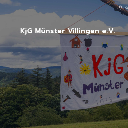
K
KjG Münster Villingen e.V.