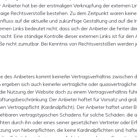
er Anbieter hat bei der erstmaligen Verknüpfung der externen Li
waige Rechtsverstöße bestehen. Zu dem Zeitpunkt waren keine 
Einfluss auf die aktuelle und zukünftige Gestaltung und auf die 
rnen Links bedeutet nicht, dass sich der Anbieter die hinter d
macht. Eine ständige Kontrolle dieser externen Links ist für de
e nicht zumutbar. Bei Kenntnis von Rechtsverstößen werden j
.
e des Anbieters kommt keinerlei Vertragsverhältnis zwischen
 ergeben sich auch keinerlei vertragliche oder quasivertragli
 die Nutzung der Website doch zu einem Vertragsverhältnis führen
aftungsbeschränkung: Der Anbieter haftet für Vorsatz und grob
en Vertragspflicht (Kardinalpflicht). Der Anbieter haftet unter
ehbaren vertragstypischen Schadens für solche Schäden, die auf
chten durch ihn oder eines seiner gesetzlichen Vertreter oder Er
etzung von Nebenpflichten, die keine Kardinalpflichten sind, hafte